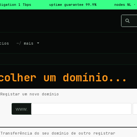
tigation 1 Tbps
uptime guarantee 99.9%
nodes NL ·
cios
mais
colher um domínio...
Registar um novo domínio
www.
Transferência do seu domínio de outro registrar