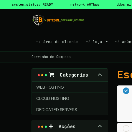
system_status: READY
network 60Tbps
ddos mi
área do cliente
loja
anún
Carrinho de Compras
Es
Categorias
WEB HOSTING
CLOUD HOSTING
DEDICATED SERVERS
Acções