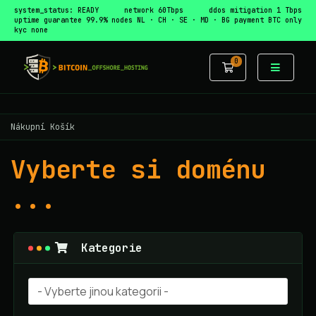
system_status: READY
network 60Tbps
ddos mitigation 1 Tbps
uptime guarantee 99.9%
nodes NL · CH · SE · MD · BG
payment BTC only
kyc none
0
Nákupní Koší
Nákupní Košík
Vyberte si doménu
...
Kategorie