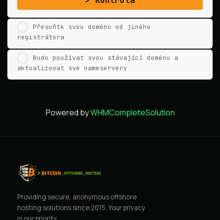
Kontrola
Přesuňte svou doménu od jiného
registrátora
Budu používat svou stávající doménu a
aktualizovat své nameservery
Powered by
WHMCompleteSolution
Providing secure, anonymous offshore
hosting solutions since 2015. Your privacy
is our priority.