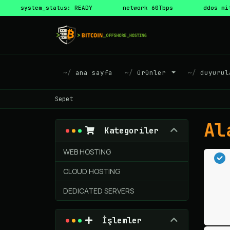
system_status: READY
network 60Tbps
ddos mi
ana sayfa
ürünler
duyurul
Sepet
Al
Kategoriler
WEB HOSTING
CLOUD HOSTING
DEDICATED SERVERS
İşlemler