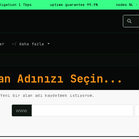
tigation 1 Tbps
uptime guarantee 99.9%
nodes NL ·
ar
daha fazla
an Adınızı Seçin...
Yeni bir alan adı kaydetmek istiyorum.
www.