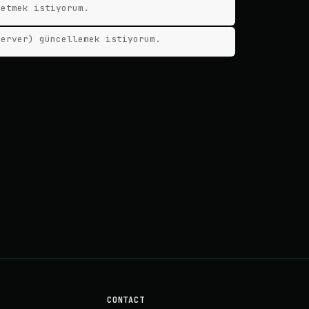
 etmek istiyorum.
server) güncellemek istiyorum.
CONTACT