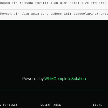
Başka bir firmada kayıtlı olan alan adımı size transfer
Mevcut bir alan adım var, sadece isim sunucularını(name
Powered by
WHMCompleteSolution
G SERVICES
CLIENT AREA
LEGAL