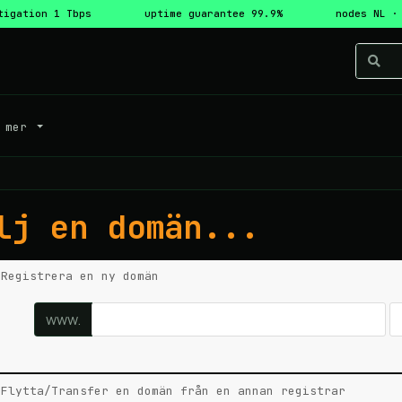
tigation 1 Tbps
uptime guarantee 99.9%
nodes NL ·
mer
lj en domän...
Registrera en ny domän
www.
Flytta/Transfer en domän från en annan registrar