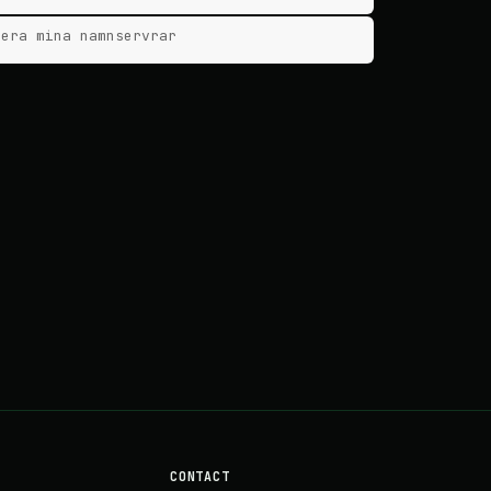
tera mina namnservrar
CONTACT