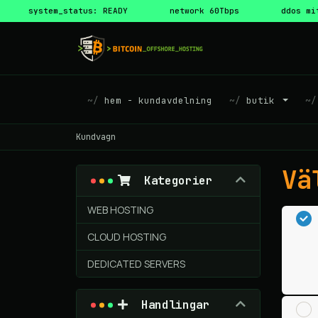
system_status: READY
network 60Tbps
ddos mi
hem - kundavdelning
butik
Kundvagn
Vä
Kategorier
WEB HOSTING
CLOUD HOSTING
DEDICATED SERVERS
Handlingar