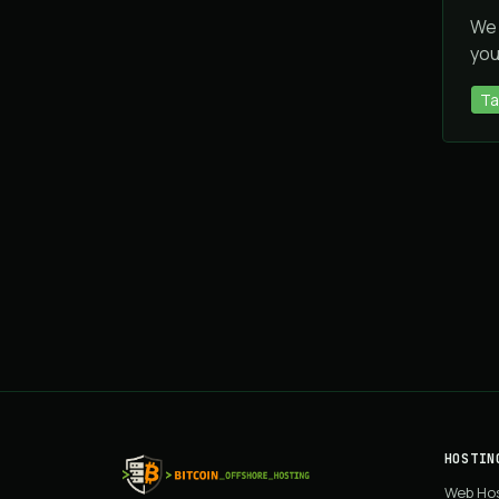
We 
you
Та
HOSTIN
Web Ho