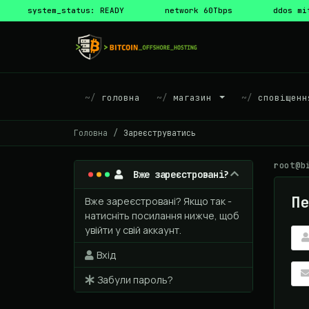
system_status: READY
network 60Tbps
ddos mi
головна
магазин
сповіщенн
Головна
Зареєструватись
root@b
Вже зареєстровані?
Пе
Вже зареєстровані? Якщо так -
натисніть посилання нижче, щоб
увійти у свій аккаунт.
Вхід
Забули пароль?