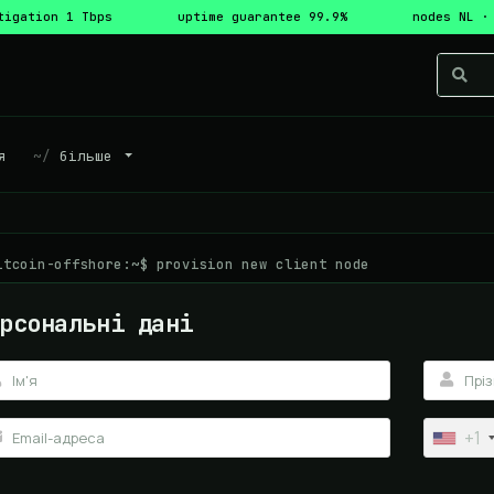
tigation 1 Tbps
uptime guarantee 99.9%
nodes NL ·
я
більше
itcoin-offshore:~$ provision new client node
рсональні дані
+1