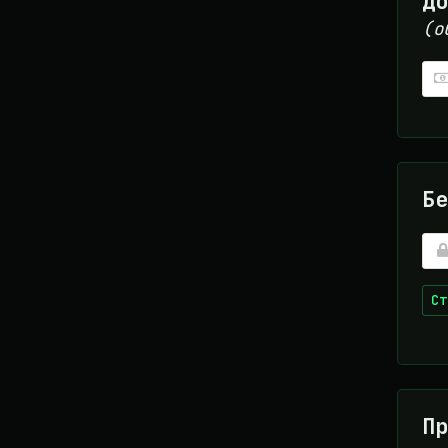
До
(о
Бе
Ст
Пр