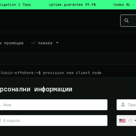
tigation 1 Tbps
uptime guarantee 99.9%
nodes NL ·
и промоции
повеќе
itcoin-offshore:~$ provision new client node
рсонални информации
+1