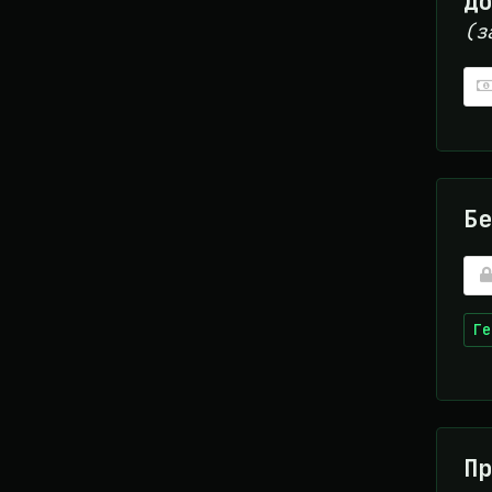
До
(з
Бе
Ге
Пр