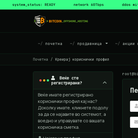
system_status: READY
network 60Tbps
ddos mi
почетна
продавница
акции 
Почетна
Креирај кориснички профил
root@b
Веќе сте
регистрирани?
Пе
Веќе имате регистрирано
кориснички профил кај нас?
Доколку имате, кликнете подолу
за да се најавите во системот, а
воедно и управувате со вашата
корисничка сметка.