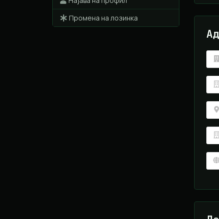
Најава на профил
Промена на лозинка
Ад