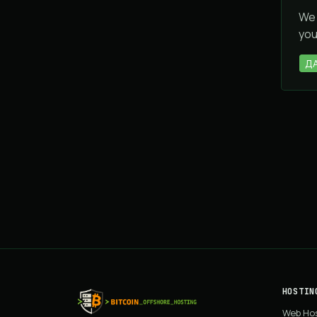
We 
you
Д
HOSTIN
Web Ho