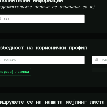
полнителни информации
адолжителните полиња се означени со *)
збедност на кориснички профил
нерирај лозинка
идружете се на нашата мејлинг листа