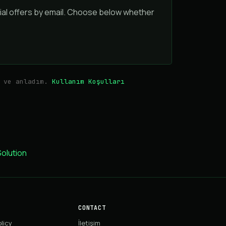
ial offers by email. Choose below whether
m ve anladım.
Kullanım Koşulları
lution
CONTACT
licy
İletişim