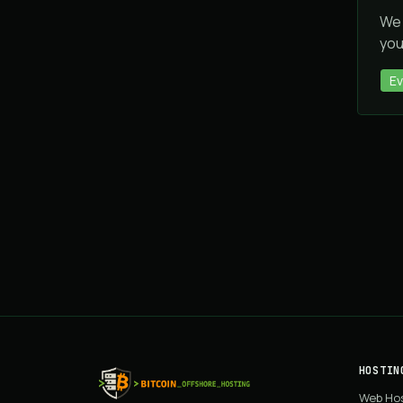
We 
you
Ev
HOSTIN
Web Ho