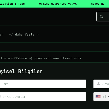
tigation 1 Tbps
uptime guarantee 99.9%
nodes NL ·
ar
daha fazla
itcoin-offshore:~$ provision new client node
şisel Bilgiler
+1