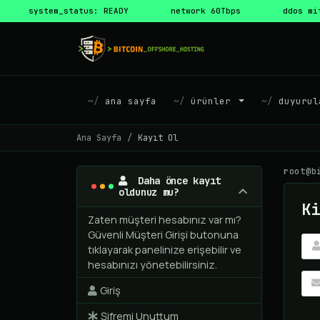
system_status: READY
network 60Tbps
ddos mi
ana sayfa
ürünler
duyurul
Ana Sayfa
Kayıt Ol
root@b
Daha önce kayıt
oldunuz mu?
Ki
Zaten müşteri hesabınız var mı?
Güvenli Müşteri Girişi butonuna
tıklayarak panelinize erişebilir ve
hesabınızı yönetebilirsiniz.
Giriş
Şifremi Unuttum