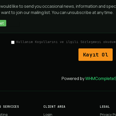
would like to send you occasional news, information and spec
 want to join our mailing list. You can unsubscribe at any time.
et
Hayır
Kullanım Koşullarını ve ilgili Sözleşmeyi okudu
Powered by
WHMCompleteSo
G SERVICES
CLIENT AREA
LEGAL
sting
Login
Privacy Po