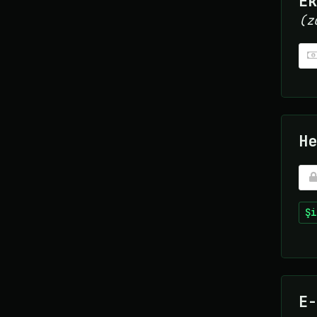
Ek
(z
He
Şi
E-