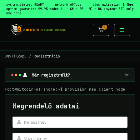
system_status: READY
network 60Tbps
ddos mitigation 1 Tbps
uptime guarantee 99.9%
nodes NL · CH · SE · MD · BG
payment BTC only
kyc none
0
Bevásárlókos
Ügyfélkapu
Regisztráció
Már regisztrált?
root@bitcoin-offshore:~$ provision new client node
Megrendelő adatai