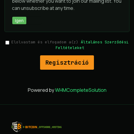
below whether you want to join our mailing list. You
can unsubscribe at any time.
Igen
Nem
Elolvastam és elfogadom a(z)
Általános Szerződési
Feltételeket
Powered by
WHMCompleteSolution