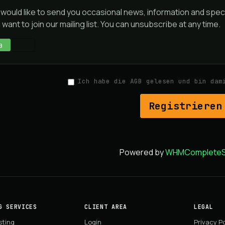
would like to send you occasional news, information and spec
 want to join our mailing list. You can unsubscribe at any time.
a
Nein
Ich habe die AGB gelesen und bin da
Powered by
WHMCompleteSo
G SERVICES
CLIENT AREA
LEGAL
sting
Login
Privacy Po