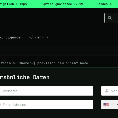
tigation 1 Tbps
uptime guarantee 99.9%
nodes NL ·
ündigungen
mehr
itcoin-offshore:~$ provision new client node
rsönliche Daten
+1