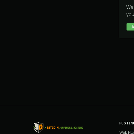
We 
you
J
HOSTIN
Web Ho