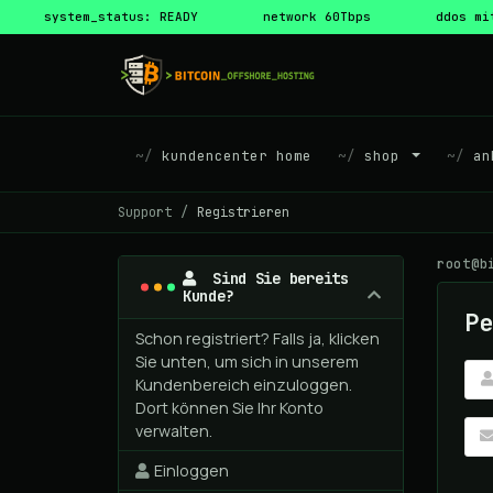
system_status: READY
network 60Tbps
ddos mi
kundencenter home
shop
ank
Support
Registrieren
root@b
Sind Sie bereits
Kunde?
Pe
Schon registriert? Falls ja, klicken
Sie unten, um sich in unserem
Kundenbereich einzuloggen.
Dort können Sie Ihr Konto
verwalten.
Einloggen