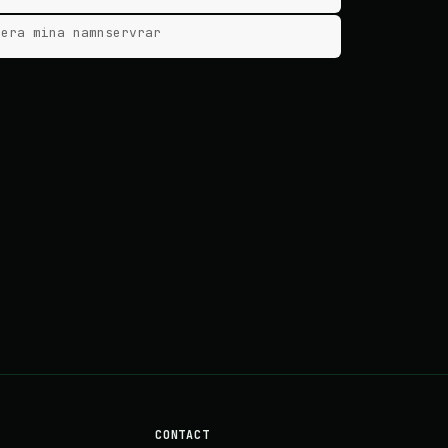
tera mina namnservrar
CONTACT