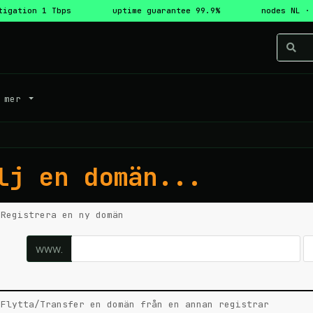
tigation 1 Tbps
uptime guarantee 99.9%
nodes NL ·
mer
lj en domän...
Registrera en ny domän
www.
Flytta/Transfer en domän från en annan registrar