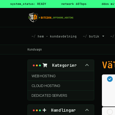
system_status: READY
network 60Tbps
ddos mi
hem - kundavdelning
butik
Kundvagn
Vä
Kategorier
WEB HOSTING
CLOUD HOSTING
DEDICATED SERVERS
Handlingar