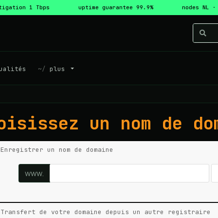
tigation 1 Tbps
uptime guarantee 99.9%
nodes NL ·
ualités
plus
oisissez un nom de do
Enregistrer un nom de domaine
www.
Transfert de votre domaine depuis un autre registraire