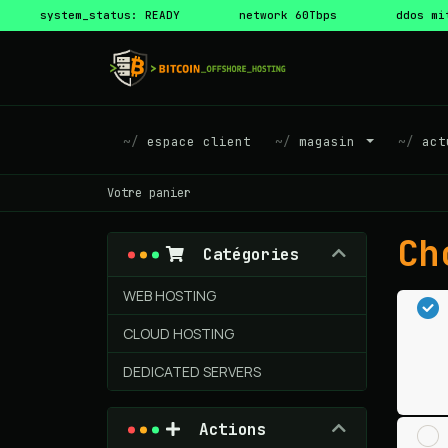
system_status: READY
network 60Tbps
ddos mi
espace client
magasin
act
Votre panier
Ch
Catégories
WEB HOSTING
CLOUD HOSTING
DEDICATED SERVERS
Actions