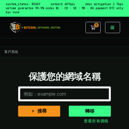
system_status: READY
network 60Tbps
ddos mitigation 1 Tbps
uptime guarantee 99.9%
nodes NL · CH · SE · MD · BG
payment BTC only
kyc none
0
購物車
客戶系統
保護您的網域名稱
搜尋
轉移
查看所有價格