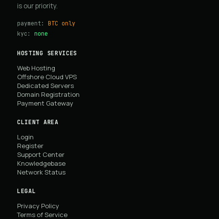
is our priority.
payment:
BTC only
kyc:
none
HOSTING SERVICES
Web Hosting
Offshore Cloud VPS
Dedicated Servers
Domain Registration
Payment Gateway
CLIENT AREA
Login
Register
Support Center
Knowledgebase
Network Status
LEGAL
Privacy Policy
Terms of Service