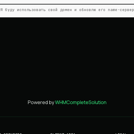
Я буду использовать свой домен и обновлю его name-серве
Powered by
WHMCompleteSolution