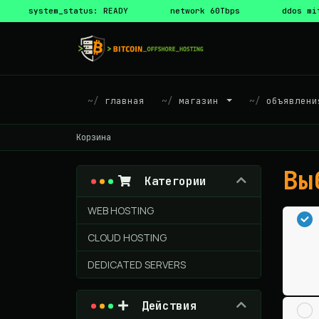
system_status: READY
network 60Tbps
ddos mi
главная
магазин
объявлени
Корзина
Вы
Категории
WEB HOSTING
CLOUD HOSTING
DEDICATED SERVERS
Действия