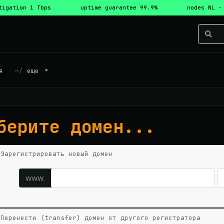
tigation 1 Tbps
uptime guarantee 99.9%
nodes NL ·
я
еще
берите домен...
Зарегистрировать новый домен
www.
Перенести (transfer) домен от другого регистратора