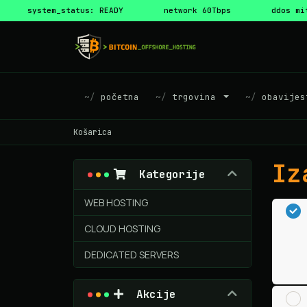
system_status: READY
network 60Tbps
ddos mi
početna
trgovina
obavijes
Košarica
Iz
Kategorije
WEB HOSTING
CLOUD HOSTING
DEDICATED SERVERS
Akcije