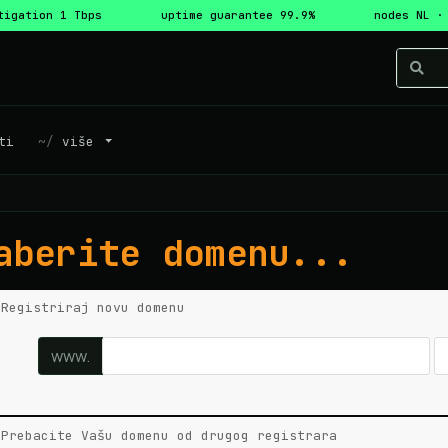
tigation 1 Tbps
uptime guarantee 99.9%
nodes NL ·
ti
više
aberite domenu...
Registriraj novu domenu
www.
Prebacite Vašu domenu od drugog registrara