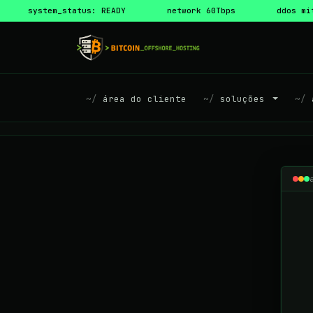
system_status: READY
network 60Tbps
ddos mi
área do cliente
soluções
a