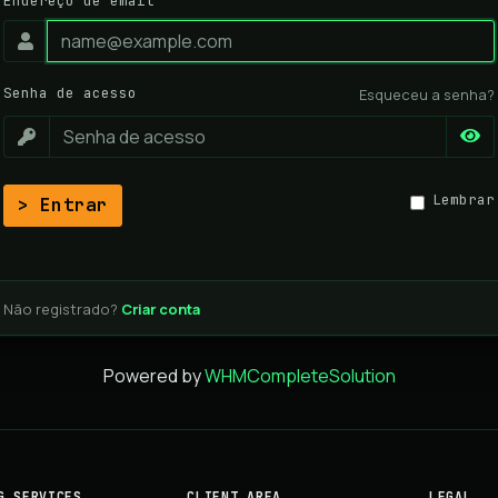
Endereço de email
Senha de acesso
Esqueceu a senha?
Lembrar
Entrar
Não registrado?
Criar conta
Powered by
WHMCompleteSolution
G SERVICES
CLIENT AREA
LEGAL