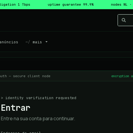
tigation 1 Tbps
uptime guarantee 99.9%
nodes NL ·
núncios
mais
auth — secure client node
encryption a
> identity verification requested
Entrar
Entre na sua conta para continuar.