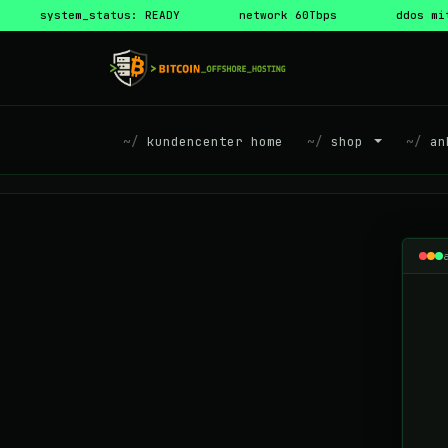
system_status: READY
network 60Tbps
ddos mi
kundencenter home
shop
ank