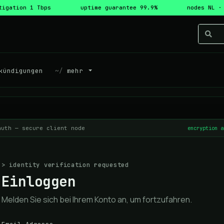
tigation 1 Tbps
uptime guarantee 99.9%
nodes NL ·
ündigungen
mehr
auth — secure client node
encryption a
> identity verification requested
Einloggen
Melden Sie sich bei Ihrem Konto an, um fortzufahren.